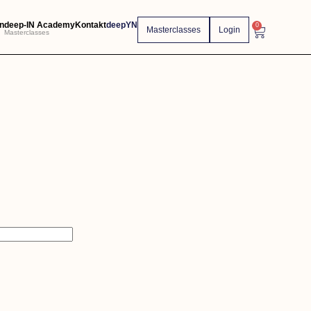
n
deep-IN Academy
Kontakt
deepYN
0
Masterclasses
Login
Masterclasses