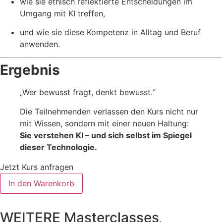
wie sie ethisch reflektierte Entscheidungen im
Umgang mit KI treffen,
und wie sie diese Kompetenz in Alltag und Beruf
anwenden.
Ergebnis
„Wer bewusst fragt, denkt bewusst.“
Die Teilnehmenden verlassen den Kurs nicht nur
mit Wissen, sondern mit einer neuen Haltung:
Sie verstehen KI – und sich selbst im Spiegel
dieser Technologie.
Jetzt Kurs anfragen
KI
In den Warenkorb
verstehen.
So
stellst
du
WEITERE Masterclasses
.
präzise