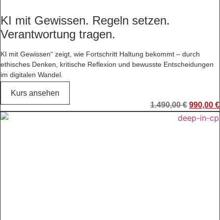
KI mit Gewissen. Regeln setzen.
Verantwortung tragen.
KI mit Gewissen“ zeigt, wie Fortschritt Haltung bekommt – durch
ethisches Denken, kritische Reflexion und bewusste Entscheidungen
im digitalen Wandel.
Kurs ansehen
Ursprün
1.490,00
€
990,00
€
Preis
war:
1.490,00