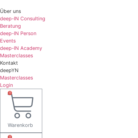
Zum
Inhalt
Über uns
springen
deep-IN Consulting
Beratung
deep-IN Person
Events
deep-IN Academy
Masterclasses
Kontakt
deepYN
Masterclasses
Login
0
Warenkorb
0