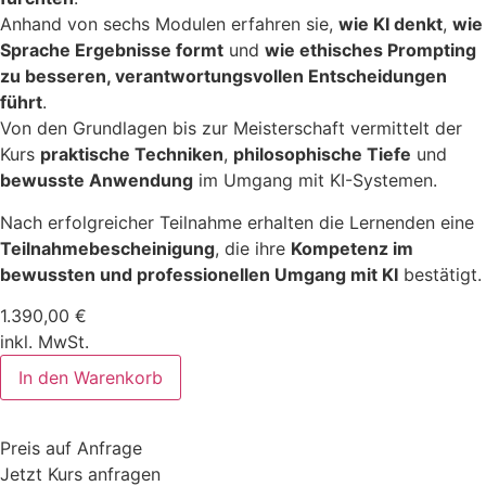
Anhand von sechs Modulen erfahren sie,
wie KI denkt
,
wie
Sprache Ergebnisse formt
und
wie ethisches Prompting
zu besseren, verantwortungsvollen Entscheidungen
führt
.
Von den Grundlagen bis zur Meisterschaft vermittelt der
Kurs
praktische Techniken
,
philosophische Tiefe
und
bewusste Anwendung
im Umgang mit KI-Systemen.
Nach erfolgreicher Teilnahme erhalten die Lernenden eine
Teilnahmebescheinigung
, die ihre
Kompetenz im
bewussten und professionellen Umgang mit KI
bestätigt.
1.390,00
€
inkl. MwSt.
KI
In den Warenkorb
verstehen.
So
stellst
du
Preis auf Anfrage
präzise
Fragen
Jetzt Kurs anfragen
Menge