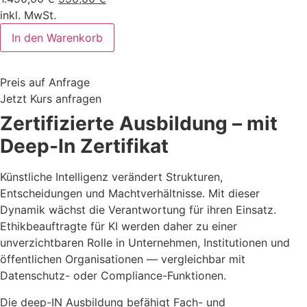
Preis
Preis
inkl. MwSt.
KI
war:
ist:
In den Warenkorb
mit
1.490,00 €
990,00 €.
Gewissen.
Regeln
setzen.
Preis auf Anfrage
Verantwortung
tragen.
Jetzt Kurs anfragen
Menge
Zertifizierte Ausbildung – mit
Deep-In Zertifikat
Künstliche Intelligenz verändert Strukturen,
Entscheidungen und Machtverhältnisse. Mit dieser
Dynamik wächst die Verantwortung für ihren Einsatz.
Ethikbeauftragte für KI werden daher zu einer
unverzichtbaren Rolle in Unternehmen, Institutionen und
öffentlichen Organisationen — vergleichbar mit
Datenschutz- oder Compliance-Funktionen.
Die deep-IN Ausbildung befähigt Fach- und