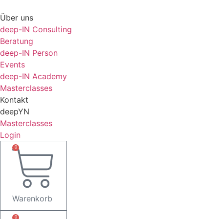
Zum
Inhalt
Über uns
springen
deep-IN Consulting
Beratung
deep-IN Person
Events
deep-IN Academy
Masterclasses
Kontakt
deepYN
Masterclasses
Login
0
Warenkorb
0